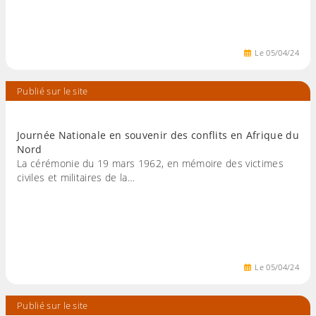
Le
05
/
04
/
24
Publié sur le site
Journée Nationale en souvenir des conflits en Afrique du
Nord
La cérémonie du 19 mars 1962, en mémoire des victimes
civiles et militaires de la…
Le
05
/
04
/
24
Publié sur le site