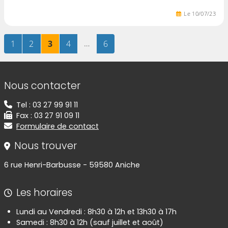
Le
10
/
07
/
23
Page
sur 6
Page
sur 6
Page
sur 6
Page
sur 6
…
Page
sur 6
1
2
3
4
6
Informations de contact
Nous contacter
Tel : 03 27 99 91 11
Fax : 03 27 91 09 11
Formulaire de contact
Nous trouver
6 rue Henri-Barbusse - 59580 Aniche
Les horaires
Lundi au Vendredi : 8h30 à 12h et 13h30 à 17h
Samedi : 8h30 à 12h (sauf juillet et août)