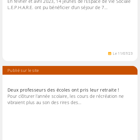
En février et avril 2023, 14 jeunes de l’Espace de Vie Sociale
L.E.P.H.A.R.E. ont pu bénéficier d’un séjour de 7…
Le
11
/
07
/
23
Publié sur le site
Deux professeurs des écoles ont pris leur retraite !
Pour clôturer l’année scolaire, les cours de récréation ne
vibraient plus au son des rires des…