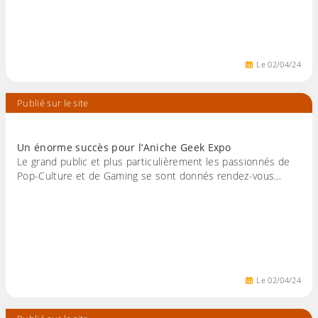
Le
02
/
04
/
24
Publié sur le site
Un énorme succès pour l’Aniche Geek Expo
Le grand public et plus particulièrement les passionnés de
Pop-Culture et de Gaming se sont donnés rendez-vous…
Le
02
/
04
/
24