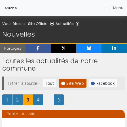
Menu
Aniche
Nouvelles
Vous êtes ici :
Site Officiel
Actualités
Nouvelles
Partagez
Toutes les actualités de notre
commune
Filtrer la source :
Tout
Site Web
Facebook
Page
sur 6
Page
sur 6
Page
sur 6
Page
sur 6
…
Page
sur 6
1
2
3
4
6
Publié sur le site