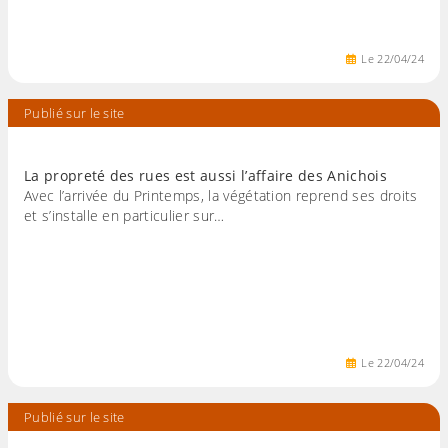
Le
22
/
04
/
24
Publié sur le site
La propreté des rues est aussi l’affaire des Anichois
Avec l’arrivée du Printemps, la végétation reprend ses droits
et s’installe en particulier sur…
Le
22
/
04
/
24
Publié sur le site