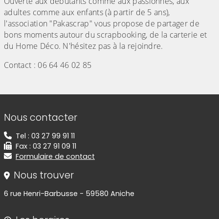
Ouverte aux débutants comme aux passionnés, aux
adultes comme aux enfants (à partir de 5 ans),
l'association "Pakascrap" vous propose de partager de
bons moments autour du scrapbooking, de la carterie et
du Home Déco. N'hésitez pas à la rejoindre.
Contact : 06 64 46 02 85
Informations de contact
Nous contacter
Tel : 03 27 99 91 11
Fax : 03 27 91 09 11
Formulaire de contact
Nous trouver
6 rue Henri-Barbusse - 59580 Aniche