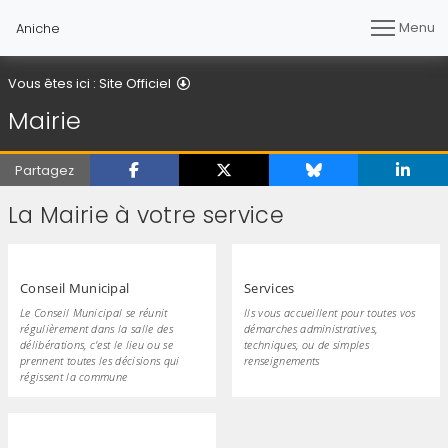
Menu
Aniche
Mairie
Vous êtes ici :
Site Officiel
Mairie
Partagez
La Mairie à votre service
Conseil Municipal
Services
Le Conseil Municipal se réunit
Ils vous accueillent pour toutes vos
régulièrement dans la salle des
démarches administratives,
délibérations, c'est le lieu ou se
techniques, ou de simples
prennent toutes les décisions qui
renseignements
régissent la commune