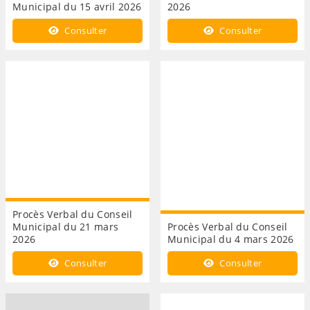
Municipal du 15 avril 2026
2026
Consulter
Consulter
Procès Verbal du Conseil
Municipal du 21 mars
Procès Verbal du Conseil
2026
Municipal du 4 mars 2026
Consulter
Consulter