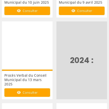
Municipal du 10 juin 2025
Municipal du 9 avril 2025
Consulter
Consulter
2024 :
Procès Verbal du Conseil
Municipal du 13 mars
2025
Consulter