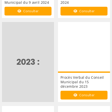
Municipal du 9 avril 2024
2024
Consulter
Consulter
2023 :
Procès Verbal du Conseil
Municipal du 15
décembre 2023
Consulter