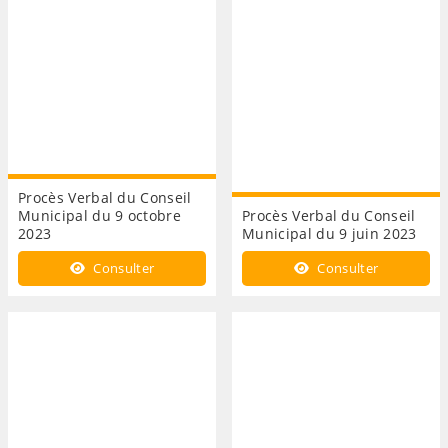
Procès Verbal du Conseil
Municipal du 9 octobre
Procès Verbal du Conseil
2023
Municipal du 9 juin 2023
Consulter
Consulter