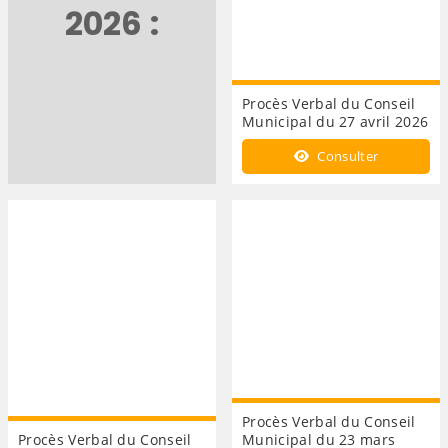
2026 :
Procès Verbal du Conseil
Municipal du 27 avril 2026
Consulter
Procès Verbal du Conseil
Procès Verbal du Conseil
Municipal du 23 mars