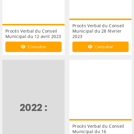
Procès Verbal du Conseil
Procès Verbal du Conseil
Municipal du 28 février
Municipal du 12 avril 2023
2023
Consulter
Consulter
2022 :
Procès Verbal du Conseil
Municipal du 16