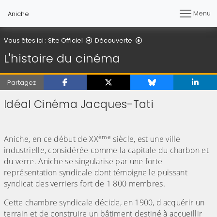
Menu
Aniche
L'histoire du cinéma
Vous êtes ici :
Site Officiel
Découverte
L'histoire du cinéma
Partagez
Idéal Cinéma Jacques-Tati
(Cliquez sur l'image pour l'agrandir)
(Cliquez sur l'image pour l'agrandir)
(Cliquez sur l'image pour l'agrandir)
(Cliquez sur l'image pour l'agrandir)
(Cliquez sur l'image pour l'agrandir)
ème
Aniche, en ce début de XX
siècle, est une ville
industrielle, considérée comme la capitale du charbon et
du verre. Aniche se singularise par une forte
représentation syndicale dont témoigne le puissant
syndicat des verriers fort de 1 800 membres.
Cette chambre syndicale décide, en 1900, d'acquérir un
terrain et de construire un bâtiment destiné à accueillir