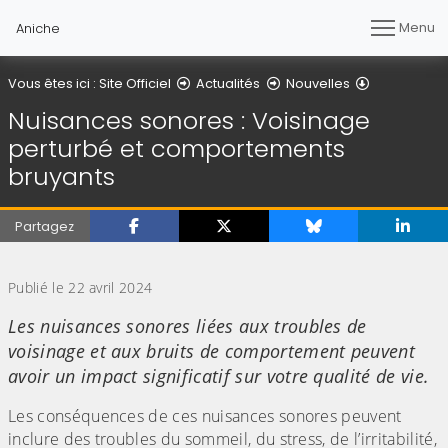
Menu
Aniche
Détail de l'a
Vous êtes ici :
Site Officiel
Actualités
Nouvelles
Nuisances sonores : Voisinage
perturbé et comportements
bruyants
Partagez
(Cliquez sur l'image pour l'agrandir)
Publié le 22 avril 2024
Les nuisances sonores liées aux troubles de
voisinage et aux bruits de comportement peuvent
avoir un impact significatif sur votre qualité de vie.
Les conséquences de ces nuisances sonores peuvent
inclure des troubles du sommeil, du stress, de l’irritabilité,