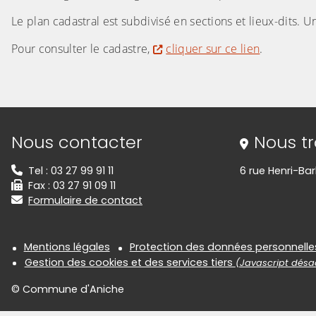
Le plan cadastral est subdivisé en sections et lieux-dits. 
Pour consulter le cadastre,
cliquer sur ce lien
.
Informations de contact
Nous contacter
Nous t
Tel : 03 27 99 91 11
6 rue Henri-Ba
Fax : 03 27 91 09 11
Formulaire de contact
Informations réglementair
Mentions légales
Protection des données personnelle
Gestion des cookies et des services tiers
(Javascript désac
© Commune d'Aniche