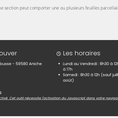
Une section peut comporter une ou plusieurs feuilles parcellai
rouver
Les horaires
rbusse - 59580 Aniche
Lundi au Vendredi : 8h30 à 12
à 17h
Samedi : 8h30 à 12h (sauf juil
août)
es
s
tivé. Cet outil nécessite l'activation du Javascript dans votre naviga