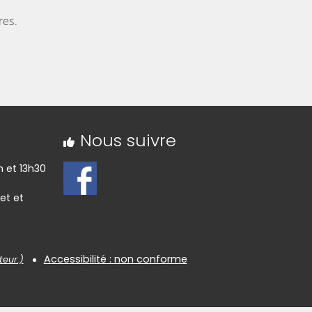
res.
Nous suivre
h et 13h30
let et
Accessibilité : non conforme
teur.)