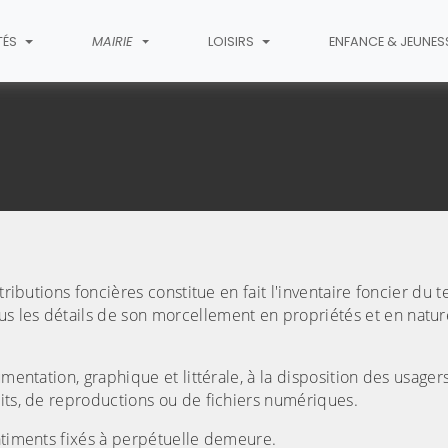
TÉS
MAIRIE
LOISIRS
ENFANCE & JEUNES
Cadastre
ributions foncières constitue en fait l'inventaire foncier du t
s les détails de son morcellement en propriétés et en natur
mentation, graphique et littérale, à la disposition des usagers
aits, de reproductions ou de fichiers numériques.
bâtiments fixés à perpétuelle demeure.