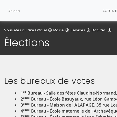
Aniche
ACTUALI
Éle
Vous êtes ici :
Site Officiel
Mairie
Services
Etat-Civil
Élections
Les bureaux de votes
er
1
Bureau - Salle des fêtes Claudine-Normand
ème
2
Bureau - École Basuyaux, rue Léon Gamb
ème
3
Bureau - Maison de l'ALAPAGE, 35 rue Lou
ème
4
Bureau - École maternelle de l'Archevêqu
ème