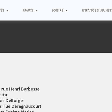
TÉS
MAIRIE
LOISIRS
ENFANCE & JEUNES
ctions
, rue Henri Barbusse
etta
is Delforge
e, rue Deregnaucourt