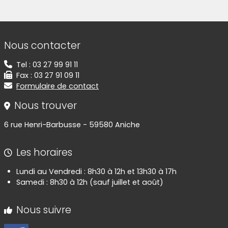
(Cliquez sur l'image pour l'agrandir)
(Cliquez sur l'image pour l'agr
(Cliquez sur l'image pour l'agrandir)
(Cliquez sur l'image pour l'agr
(Cliquez sur l'image pour l'agrandir)
(Cliquez sur l'image pour l'agr
(Cliquez sur l'image pour l'agrandir)
(Cliquez sur l'image pour l'agr
(Cliquez sur l'image pour l'agrandir)
(Cliquez sur l'image pour l'agr
(Cliquez sur l'image pour l'agrandir)
(Cliquez sur l'image pour l'agr
Informations de contact
Nous contacter
Tel : 03 27 99 91 11
Fax : 03 27 91 09 11
Formulaire de contact
Nous trouver
6 rue Henri-Barbusse - 59580 Aniche
Les horaires
Lundi au Vendredi : 8h30 à 12h et 13h30 à 17h
Samedi : 8h30 à 12h (sauf juillet et août)
Nous suivre