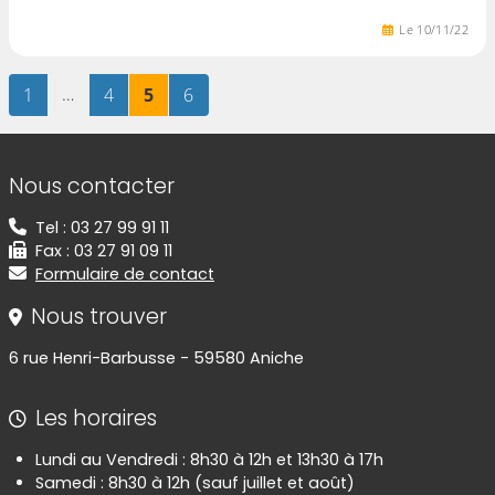
Le
10
/
11
/
22
Page
sur 6
…
Page
sur 6
Page
sur 6
Page
sur 6
1
4
5
6
Informations de contact
Nous contacter
Tel : 03 27 99 91 11
Fax : 03 27 91 09 11
Formulaire de contact
Nous trouver
6 rue Henri-Barbusse - 59580 Aniche
Les horaires
Lundi au Vendredi : 8h30 à 12h et 13h30 à 17h
Samedi : 8h30 à 12h (sauf juillet et août)