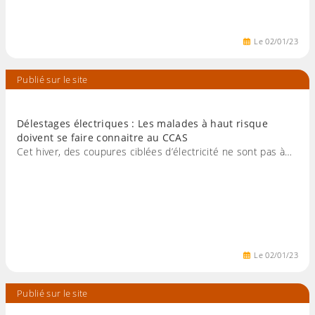
Le
02
/
01
/
23
Publié sur le site
Délestages électriques : Les malades à haut risque
doivent se faire connaitre au CCAS
Cet hiver, des coupures ciblées d’électricité ne sont pas à…
Le
02
/
01
/
23
Publié sur le site