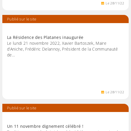
Le
28
/
11
/
22
Publié sur le site
La Résidence des Platanes inaugurée
Le lundi 21 novembre 2022, Xavier Bartoszek, Maire
d’Aniche, Frédéric Delannoy, Président de la Communauté
de…
Le
28
/
11
/
22
Publié sur le site
Un 11 novembre dignement célébré !