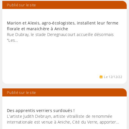
Publié sur le site
Marion et Alexis, agro-écologistes, installent leur ferme
florale et maraichère à Aniche
Rue Dubray, le stade Deregnaucourt accueille désormais
"Les…
Le
12
/
12
/
22
Publié sur le site
Des apprentis verriers surdoués !
L'artiste Judith Debruyn, artiste vitrailliste de renommée
internationale est venue à Aniche, Cité du Verre, apporter…