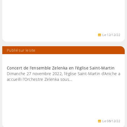
Le
12
/
12
/
22
Publié sur le site
Concert de l’ensemble Zelenka en l’église Saint-Martin
Dimanche 27 novembre 2022, l’église Saint-Martin d’Aniche a
accueilli l’Orchestre Zelenka sous…
Le
08
/
12
/
22