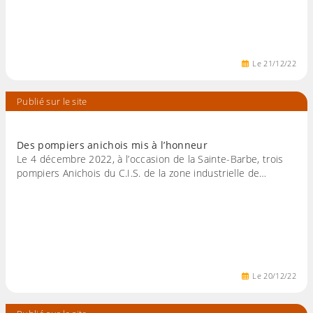
Le
21
/
12
/
22
Publié sur le site
Des pompiers anichois mis à l’honneur
Le 4 décembre 2022, à l’occasion de la Sainte-Barbe, trois
pompiers Anichois du C.I.S. de la zone industrielle de…
Le
20
/
12
/
22