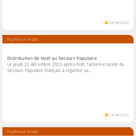
Le
28
/
12
/
22
Publié sur le site
Distribution de Noël au Secours Populaire
Le jeudi 22 décembre 2022 après-midi, l’antenne locale du
Secours Populaire Français a organisé sa…
Le
28
/
12
/
22
Publié sur le site