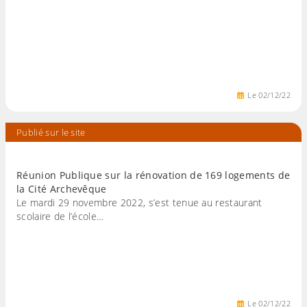
Le
02
/
12
/
22
Publié sur le site
Réunion Publique sur la rénovation de 169 logements de
la Cité Archevêque
Le mardi 29 novembre 2022, s’est tenue au restaurant
scolaire de l’école…
Le
02
/
12
/
22