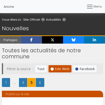
Menu
Aniche
Nouvelles
Vous êtes ici :
Site Officiel
Actualités
Nouvelles
Partagez
Toutes les actualités de notre
commune
Filtrer la source :
Tout
Site Web
Facebook
Page
sur 6
…
Page
sur 6
Page
sur 6
Page
sur 6
1
4
5
6
Publié sur le site