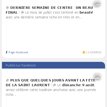
🌞 𝗗𝗘𝗥𝗡𝗜𝗘̀𝗥𝗘 𝗦𝗘𝗠𝗔𝗜𝗡𝗘 𝗗𝗘 𝗖𝗘𝗡𝗧𝗥𝗘 : 𝗨𝗡 𝗕𝗘𝗔𝗨
𝗙𝗜𝗡𝗔𝗟 ! 🌞 Le mois de juillet s’est terminé en 𝗯𝗲𝗮𝘂𝘁𝗲́
avec une dernière semaine riche en rires et en…
Page Facebook
Le
03
/
08
/
26
Publié sur Facebook
🎉 𝗣𝗟𝗨𝗦 𝗤𝗨𝗘 𝗤𝗨𝗘𝗟𝗤𝗨𝗘𝗦 𝗝𝗢𝗨𝗥𝗦 𝗔𝗩𝗔𝗡𝗧 𝗟𝗔 𝗙𝗘̂𝗧𝗘
𝗗𝗘 𝗟𝗔 𝗦𝗔𝗜𝗡𝗧-𝗟𝗔𝗨𝗥𝗘𝗡𝗧 ! 🎉 Le 𝗱𝗶𝗺𝗮𝗻𝗰𝗵𝗲 𝟵 𝗮𝗼𝘂̂𝘁,
venez célébrer cette tradition anichoise avec une journée
riche…