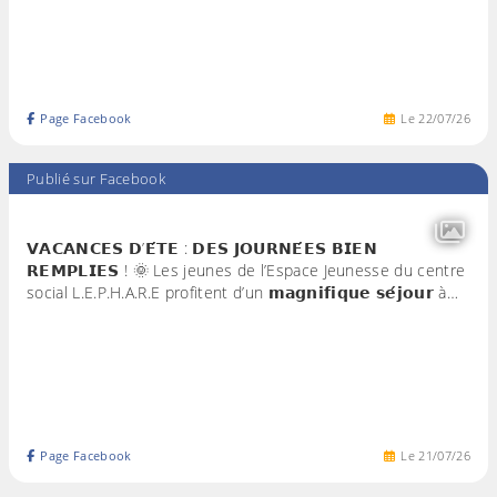
Page Facebook
Le
22
/
07
/
26
Publié sur Facebook
𝗩𝗔𝗖𝗔𝗡𝗖𝗘𝗦 𝗗’𝗘́𝗧𝗘 : 𝗗𝗘𝗦 𝗝𝗢𝗨𝗥𝗡𝗘́𝗘𝗦 𝗕𝗜𝗘𝗡
𝗥𝗘𝗠𝗣𝗟𝗜𝗘𝗦 ! 🌞 Les jeunes de l’Espace Jeunesse du centre
social L.E.P.H.A.R.E profitent d’un 𝗺𝗮𝗴𝗻𝗶𝗳𝗶𝗾𝘂𝗲 𝘀𝗲́𝗷𝗼𝘂𝗿 à…
Page Facebook
Le
21
/
07
/
26