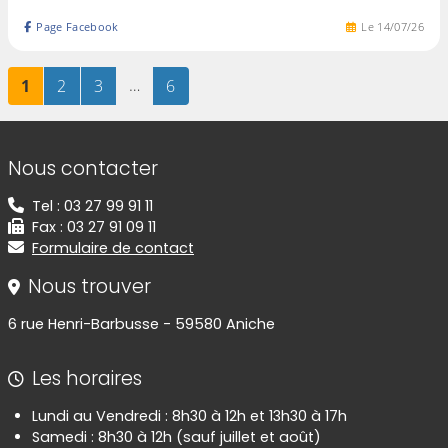
Page Facebook
Le
14
/
07
/
26
Page
sur 6
Page
sur 6
Page
sur 6
…
Page
sur 6
1
2
3
6
Informations de contact
Nous contacter
Tel : 03 27 99 91 11
Fax : 03 27 91 09 11
Formulaire de contact
Nous trouver
6 rue Henri-Barbusse - 59580 Aniche
Les horaires
Lundi au Vendredi : 8h30 à 12h et 13h30 à 17h
Samedi : 8h30 à 12h (sauf juillet et août)