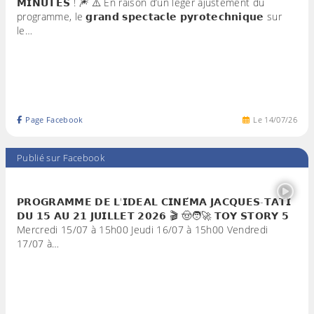
𝗠𝗜𝗡𝗨𝗧𝗘𝗦 ! 🎆 ⚠️ En raison d’un léger ajustement du
programme, le 𝗴𝗿𝗮𝗻𝗱 𝘀𝗽𝗲𝗰𝘁𝗮𝗰𝗹𝗲 𝗽𝘆𝗿𝗼𝘁𝗲𝗰𝗵𝗻𝗶𝗾𝘂𝗲 sur
le…
Page Facebook
Le
14
/
07
/
26
Publié sur Facebook
𝗣𝗥𝗢𝗚𝗥𝗔𝗠𝗠𝗘 𝗗𝗘 𝗟'𝗜𝗗𝗘𝗔𝗟 𝗖𝗜𝗡𝗘́𝗠𝗔 𝗝𝗔𝗖𝗤𝗨𝗘𝗦-𝗧𝗔𝗧𝗜
𝗗𝗨 𝟭𝟱 𝗔𝗨 𝟮𝟭 𝗝𝗨𝗜𝗟𝗟𝗘𝗧 𝟮𝟬𝟮𝟲 🎬 🤠🧑‍🚀 𝗧𝗢𝗬 𝗦𝗧𝗢𝗥𝗬 𝟱
Mercredi 15/07 à 15h00 Jeudi 16/07 à 15h00 Vendredi
17/07 à…