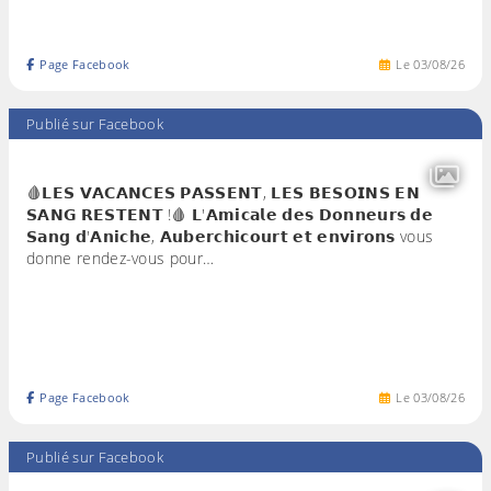
Page Facebook
Le
03
/
08
/
26
Publié sur Facebook
🩸𝗟𝗘𝗦 𝗩𝗔𝗖𝗔𝗡𝗖𝗘𝗦 𝗣𝗔𝗦𝗦𝗘𝗡𝗧, 𝗟𝗘𝗦 𝗕𝗘𝗦𝗢𝗜𝗡𝗦 𝗘𝗡
𝗦𝗔𝗡𝗚 𝗥𝗘𝗦𝗧𝗘𝗡𝗧 !🩸 𝗟'𝗔𝗺𝗶𝗰𝗮𝗹𝗲 𝗱𝗲𝘀 𝗗𝗼𝗻𝗻𝗲𝘂𝗿𝘀 𝗱𝗲
𝗦𝗮𝗻𝗴 𝗱'𝗔𝗻𝗶𝗰𝗵𝗲, 𝗔𝘂𝗯𝗲𝗿𝗰𝗵𝗶𝗰𝗼𝘂𝗿𝘁 𝗲𝘁 𝗲𝗻𝘃𝗶𝗿𝗼𝗻𝘀 vous
donne rendez-vous pour…
Page Facebook
Le
03
/
08
/
26
Publié sur Facebook