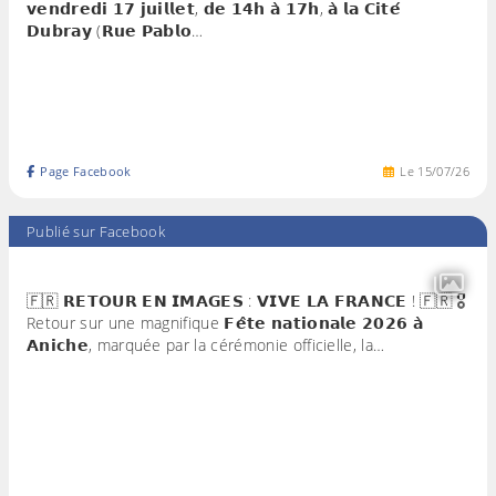
𝘃𝗲𝗻𝗱𝗿𝗲𝗱𝗶 𝟭𝟳 𝗷𝘂𝗶𝗹𝗹𝗲𝘁, 𝗱𝗲 𝟭𝟰𝗵 𝗮̀ 𝟭𝟳𝗵, 𝗮̀ 𝗹𝗮 𝗖𝗶𝘁𝗲́
𝗗𝘂𝗯𝗿𝗮𝘆 (𝗥𝘂𝗲 𝗣𝗮𝗯𝗹𝗼…
Page Facebook
Le
15
/
07
/
26
Publié sur Facebook
🇫🇷 𝗥𝗘𝗧𝗢𝗨𝗥 𝗘𝗡 𝗜𝗠𝗔𝗚𝗘𝗦 : 𝗩𝗜𝗩𝗘 𝗟𝗔 𝗙𝗥𝗔𝗡𝗖𝗘 ! 🇫🇷 🎖️
Retour sur une magnifique 𝗙𝗲̂𝘁𝗲 𝗻𝗮𝘁𝗶𝗼𝗻𝗮𝗹𝗲 𝟮𝟬𝟮𝟲 𝗮̀
𝗔𝗻𝗶𝗰𝗵𝗲, marquée par la cérémonie officielle, la…