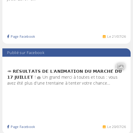
Page Facebook
Le
21
/
07
/
26
Publié sur Facebook
🥕 𝗥𝗘́𝗦𝗨𝗟𝗧𝗔𝗧𝗦 𝗗𝗘 𝗟'𝗔𝗡𝗜𝗠𝗔𝗧𝗜𝗢𝗡 𝗗𝗨 𝗠𝗔𝗥𝗖𝗛𝗘́ 𝗗𝗨
𝟭𝟳 𝗝𝗨𝗜𝗟𝗟𝗘𝗧 ! 🧺 Un grand merci à toutes et tous : vous
avez été plus d'une trentaine à tenter votre chance…
Page Facebook
Le
20
/
07
/
26