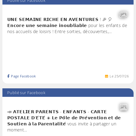
Publié sur Facebook
𝗨𝗡𝗘 𝗦𝗘𝗠𝗔𝗜𝗡𝗘 𝗥𝗜𝗖𝗛𝗘 𝗘𝗡 𝗔𝗩𝗘𝗡𝗧𝗨𝗥𝗘𝗦 ! 🎉 🎈
𝗘𝗻𝗰𝗼𝗿𝗲 𝘂𝗻𝗲 𝘀𝗲𝗺𝗮𝗶𝗻𝗲 𝗶𝗻𝗼𝘂𝗯𝗹𝗶𝗮𝗯𝗹𝗲 pour les enfants de
nos accueils de loisirs ! Entre sorties, découvertes,…
Page Facebook
Le
25
/
07
/
26
Publié sur Facebook
📣 𝗔𝗧𝗘𝗟𝗜𝗘𝗥 𝗣𝗔𝗥𝗘𝗡𝗧𝗦 - 𝗘𝗡𝗙𝗔𝗡𝗧𝗦 - 𝗖𝗔𝗥𝗧𝗘
𝗣𝗢𝗦𝗧𝗔𝗟𝗘 𝗗'𝗘́𝗧𝗘́ ☀️ 𝗟𝗲 𝗣𝗼̂𝗹𝗲 𝗱𝗲 𝗣𝗿𝗲́𝘃𝗲𝗻𝘁𝗶𝗼𝗻 𝗲𝘁 𝗱𝗲
𝗦𝗼𝘂𝘁𝗶𝗲𝗻 𝗮̀ 𝗹𝗮 𝗣𝗮𝗿𝗲𝗻𝘁𝗮𝗹𝗶𝘁𝗲́ vous invite à partager un
moment…