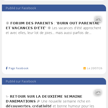
Publié sur Facebook
🌞 𝗙𝗢𝗥𝗨𝗠 𝗗𝗘𝗦 𝗣𝗔𝗥𝗘𝗡𝗧𝗦 : "𝗕𝗨𝗥𝗡 𝗢𝗨𝗧 𝗣𝗔𝗥𝗘𝗡𝗧𝗔𝗟
𝗘𝗧 𝗩𝗔𝗖𝗔𝗡𝗖𝗘𝗦 𝗗'𝗘́𝗧𝗘́" 🌞 Les vacances d'été approchent
et avec elles, leur lot de joies… mais aussi parfois de…
Page Facebook
Le
20
/
07
/
26
Publié sur Facebook
✨ 𝗥𝗘𝗧𝗢𝗨𝗥 𝗦𝗨𝗥 𝗟𝗔 𝗗𝗘𝗨𝗫𝗜𝗘̀𝗠𝗘 𝗦𝗘𝗠𝗔𝗜𝗡𝗘
𝗗’𝗔𝗡𝗜𝗠𝗔𝗧𝗜𝗢𝗡𝗦 🎉 Une nouvelle semaine riche en
𝗱𝗲́𝗰𝗼𝘂𝘃𝗲𝗿𝘁𝗲𝘀, 𝗰𝗿𝗲́𝗮𝘁𝗶𝘃𝗶𝘁𝗲́ et bonne humeur pour les