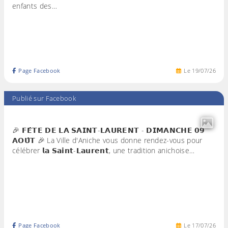
enfants des…
Page Facebook
Le
19
/
07
/
26
Publié sur Facebook
🎉 𝗙𝗘̂𝗧𝗘 𝗗𝗘 𝗟𝗔 𝗦𝗔𝗜𝗡𝗧-𝗟𝗔𝗨𝗥𝗘𝗡𝗧 - 𝗗𝗜𝗠𝗔𝗡𝗖𝗛𝗘 𝟬𝟵
𝗔𝗢𝗨̂𝗧 🎉 La Ville d'Aniche vous donne rendez-vous pour
célébrer 𝗹𝗮 𝗦𝗮𝗶𝗻𝘁-𝗟𝗮𝘂𝗿𝗲𝗻𝘁, une tradition anichoise…
Page Facebook
Le
17
/
07
/
26