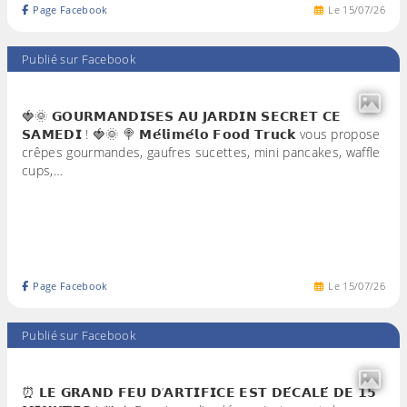
Page Facebook
Le
15
/
07
/
26
Publié sur Facebook
🍓🌞 𝗚𝗢𝗨𝗥𝗠𝗔𝗡𝗗𝗜𝗦𝗘𝗦 𝗔𝗨 𝗝𝗔𝗥𝗗𝗜𝗡 𝗦𝗘𝗖𝗥𝗘𝗧 𝗖𝗘
𝗦𝗔𝗠𝗘𝗗𝗜 ! 🍓🌞 🍭 𝗠𝗲́𝗹𝗶𝗺𝗲́𝗹𝗼 𝗙𝗼𝗼𝗱 𝗧𝗿𝘂𝗰𝗸 vous propose
crêpes gourmandes, gaufres sucettes, mini pancakes, waffle
cups,…
Page Facebook
Le
15
/
07
/
26
Publié sur Facebook
⏰ 𝗟𝗘 𝗚𝗥𝗔𝗡𝗗 𝗙𝗘𝗨 𝗗’𝗔𝗥𝗧𝗜𝗙𝗜𝗖𝗘 𝗘𝗦𝗧 𝗗𝗘́𝗖𝗔𝗟𝗘́ 𝗗𝗘 𝟭𝟱