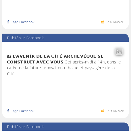
Page Facebook
Le
01
/
08
/
26
Publié sur Facebook
🏡 𝗟'𝗔𝗩𝗘𝗡𝗜𝗥 𝗗𝗘 𝗟𝗔 𝗖𝗜𝗧𝗘́ 𝗔𝗥𝗖𝗛𝗘𝗩𝗘̂𝗤𝗨𝗘 𝗦𝗘
𝗖𝗢𝗡𝗦𝗧𝗥𝗨𝗜𝗧 𝗔𝗩𝗘𝗖 𝗩𝗢𝗨𝗦 Cet après-midi à 14h, dans le
cadre de la future rénovation urbaine et paysagère de la
Cité…
Page Facebook
Le
31
/
07
/
26
Publié sur Facebook