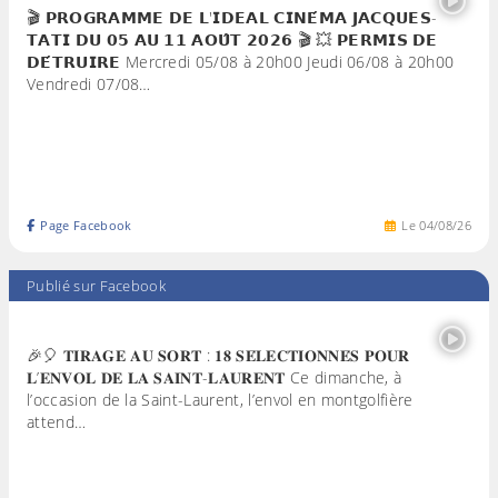
🎬 𝗣𝗥𝗢𝗚𝗥𝗔𝗠𝗠𝗘 𝗗𝗘 𝗟'𝗜𝗗𝗘𝗔𝗟 𝗖𝗜𝗡𝗘́𝗠𝗔 𝗝𝗔𝗖𝗤𝗨𝗘𝗦-
𝗧𝗔𝗧𝗜 𝗗𝗨 𝟬𝟱 𝗔𝗨 𝟭𝟭 𝗔𝗢𝗨̂𝗧 𝟮𝟬𝟮𝟲 🎬 💥 𝗣𝗘𝗥𝗠𝗜𝗦 𝗗𝗘
𝗗𝗘́𝗧𝗥𝗨𝗜𝗥𝗘 Mercredi 05/08 à 20h00 Jeudi 06/08 à 20h00
Vendredi 07/08…
Page Facebook
Le
04
/
08
/
26
Publié sur Facebook
🎉🎈 𝐓𝐈𝐑𝐀𝐆𝐄 𝐀𝐔 𝐒𝐎𝐑𝐓 : 𝟏𝟖 𝐒𝐄́𝐋𝐄𝐂𝐓𝐈𝐎𝐍𝐍𝐄́𝐒 𝐏𝐎𝐔𝐑
𝐋’𝐄𝐍𝐕𝐎𝐋 𝐃𝐄 𝐋𝐀 𝐒𝐀𝐈𝐍𝐓-𝐋𝐀𝐔𝐑𝐄𝐍𝐓 Ce dimanche, à
l’occasion de la Saint-Laurent, l’envol en montgolfière
attend…