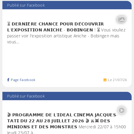
Publié sur Facebook
⏳ 𝗗𝗘𝗥𝗡𝗜𝗘̀𝗥𝗘 𝗖𝗛𝗔𝗡𝗖𝗘 𝗣𝗢𝗨𝗥 𝗗𝗘́𝗖𝗢𝗨𝗩𝗥𝗜𝗥
𝗟'𝗘𝗫𝗣𝗢𝗦𝗜𝗧𝗜𝗢𝗡 𝗔𝗡𝗜𝗖𝗛𝗘 - 𝗕𝗢𝗕𝗜𝗡𝗚𝗘𝗡 ! ⏳ Vous vouliez
passer voir l'exposition artistique Aniche - Bobingen mais
vous…
Page Facebook
Le
21
/
07
/
26
Publié sur Facebook
🎬 𝗣𝗥𝗢𝗚𝗥𝗔𝗠𝗠𝗘 𝗗𝗘 𝗟'𝗜𝗗𝗘𝗔𝗟 𝗖𝗜𝗡𝗘́𝗠𝗔 𝗝𝗔𝗖𝗤𝗨𝗘𝗦-
𝗧𝗔𝗧𝗜 𝗗𝗨 𝟮𝟮 𝗔𝗨 𝟮𝟴 𝗝𝗨𝗜𝗟𝗟𝗘𝗧 𝟮𝟬𝟮𝟲 🎬 🍌👾 𝗗𝗘𝗦
𝗠𝗜𝗡𝗜𝗢𝗡𝗦 𝗘𝗧 𝗗𝗘𝗦 𝗠𝗢𝗡𝗦𝗧𝗥𝗘𝗦 Mercredi 22/07 à 15h00
Jeudi 23/07 à…