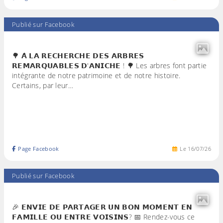
Publié sur Facebook
🌳 𝗔̀ 𝗟𝗔 𝗥𝗘𝗖𝗛𝗘𝗥𝗖𝗛𝗘 𝗗𝗘𝗦 𝗔𝗥𝗕𝗥𝗘𝗦
𝗥𝗘𝗠𝗔𝗥𝗤𝗨𝗔𝗕𝗟𝗘𝗦 𝗗'𝗔𝗡𝗜𝗖𝗛𝗘 ! 🌳 Les arbres font partie
intégrante de notre patrimoine et de notre histoire.
Certains, par leur…
Page Facebook
Le
16
/
07
/
26
Publié sur Facebook
🎉 𝗘𝗡𝗩𝗜𝗘 𝗗𝗘 𝗣𝗔𝗥𝗧𝗔𝗚𝗘𝗥 𝗨𝗡 𝗕𝗢𝗡 𝗠𝗢𝗠𝗘𝗡𝗧 𝗘𝗡
𝗙𝗔𝗠𝗜𝗟𝗟𝗘 𝗢𝗨 𝗘𝗡𝗧𝗥𝗘 𝗩𝗢𝗜𝗦𝗜𝗡𝗦? 📅 Rendez-vous ce