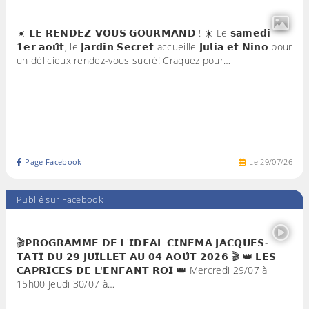
☀️ 𝗟𝗘 𝗥𝗘𝗡𝗗𝗘𝗭-𝗩𝗢𝗨𝗦 𝗚𝗢𝗨𝗥𝗠𝗔𝗡𝗗 ! ☀️ Le 𝘀𝗮𝗺𝗲𝗱𝗶
𝟭𝗲𝗿 𝗮𝗼𝘂̂𝘁, le 𝗝𝗮𝗿𝗱𝗶𝗻 𝗦𝗲𝗰𝗿𝗲𝘁 accueille 𝗝𝘂𝗹𝗶𝗮 𝗲𝘁 𝗡𝗶𝗻𝗼 pour
un délicieux rendez-vous sucré! Craquez pour…
Page Facebook
Le
29
/
07
/
26
Publié sur Facebook
🎬𝗣𝗥𝗢𝗚𝗥𝗔𝗠𝗠𝗘 𝗗𝗘 𝗟'𝗜𝗗𝗘𝗔𝗟 𝗖𝗜𝗡𝗘́𝗠𝗔 𝗝𝗔𝗖𝗤𝗨𝗘𝗦-
𝗧𝗔𝗧𝗜 𝗗𝗨 𝟮𝟵 𝗝𝗨𝗜𝗟𝗟𝗘𝗧 𝗔𝗨 𝟬𝟰 𝗔𝗢𝗨̂𝗧 𝟮𝟬𝟮𝟲 🎬 👑 𝗟𝗘𝗦
𝗖𝗔𝗣𝗥𝗜𝗖𝗘𝗦 𝗗𝗘 𝗟'𝗘𝗡𝗙𝗔𝗡𝗧 𝗥𝗢𝗜 👑 Mercredi 29/07 à
15h00 Jeudi 30/07 à…