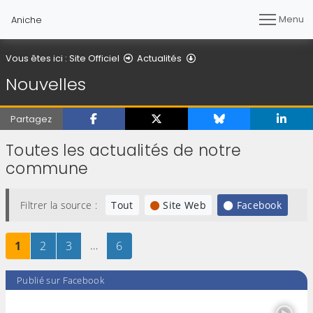
Menu
Aniche
Nouvelles
Vous êtes ici :
Site Officiel
Actualités
Nouvelles
Partagez
Toutes les actualités de notre
commune
Filtrer la source :
Tout
Site Web
Facebook
Page
sur 6
Page
sur 6
Page
sur 6
…
Page
sur 6
1
2
3
6
Publié sur Facebook