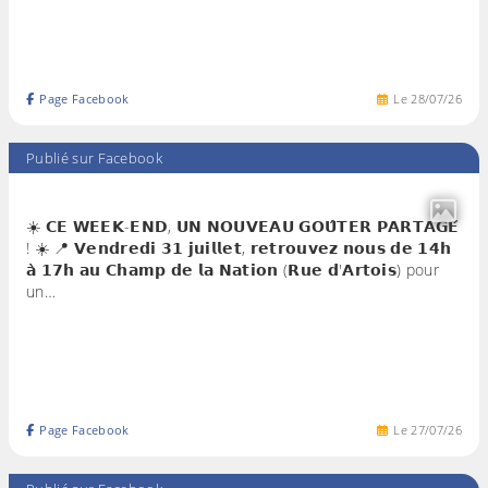
Page Facebook
Le
28
/
07
/
26
Publié sur Facebook
☀️ 𝗖𝗘 𝗪𝗘𝗘𝗞-𝗘𝗡𝗗, 𝗨𝗡 𝗡𝗢𝗨𝗩𝗘𝗔𝗨 𝗚𝗢𝗨̂𝗧𝗘𝗥 𝗣𝗔𝗥𝗧𝗔𝗚𝗘́
! ☀️ 📍 𝗩𝗲𝗻𝗱𝗿𝗲𝗱𝗶 𝟯𝟭 𝗷𝘂𝗶𝗹𝗹𝗲𝘁, 𝗿𝗲𝘁𝗿𝗼𝘂𝘃𝗲𝘇 𝗻𝗼𝘂𝘀 𝗱𝗲 𝟭𝟰𝗵
𝗮̀ 𝟭𝟳𝗵 𝗮𝘂 𝗖𝗵𝗮𝗺𝗽 𝗱𝗲 𝗹𝗮 𝗡𝗮𝘁𝗶𝗼𝗻 (𝗥𝘂𝗲 𝗱'𝗔𝗿𝘁𝗼𝗶𝘀) pour
un…
Page Facebook
Le
27
/
07
/
26