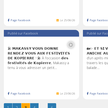
Page Facebook
Le
25
/
06
/
26
Page Faceboo
Publié sur Facebook
Publié sur Fa
🎤 𝗠𝗔𝗞𝗔𝗦𝗦𝗬 𝗩𝗢𝗨𝗦 𝗗𝗢𝗡𝗡𝗘
🏡✨ 𝗘𝗧 𝗦𝗜 𝗩
𝗥𝗘𝗡𝗗𝗘𝗭-𝗩𝗢𝗨𝗦 𝗔𝗨𝗫 𝗙𝗘𝗦𝗧𝗜𝗩𝗜𝗧𝗘́𝗦
𝗔𝗡𝗜𝗖𝗛𝗘 
𝗗𝗘 𝗞𝗢𝗣𝗜𝗘𝗥𝗥𝗘 ! 🎤 À l’occasion 𝗱𝗲𝘀
d’un après-mi
𝗳𝗲𝘀𝘁𝗶𝘃𝗶𝘁𝗲́𝘀 𝗱𝗲 𝗞𝗼𝗽𝗶𝗲𝗿𝗿𝗲, Makassy a
travers les qu
tenu à vous adresser un petit…
balade…
Page Facebook
Le
23
/
06
/
26
Page Faceboo
Page
sur 6
Page
sur 6
Page
sur 6
Page
sur 6
…
Page
sur 6
1
2
3
4
6