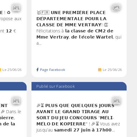
𝗘 ! ♻️
🥇🇫🇷 𝗨𝗡𝗘 𝗣𝗥𝗘𝗠𝗜𝗘̀𝗥𝗘 𝗣𝗟𝗔𝗖𝗘
𝗼 propose aux
𝗗𝗘́𝗣𝗔𝗥𝗧𝗘𝗠𝗘𝗡𝗧𝗔𝗟𝗘 𝗣𝗢𝗨𝗥 𝗟𝗔
𝗖𝗟𝗔𝗦𝗦𝗘 𝗗𝗘 𝗠𝗠𝗘 𝗩𝗘𝗥𝗧𝗥𝗔𝗬! 👏
t 𝟭𝟮 €
Félicitations à 𝗹𝗮 𝗰𝗹𝗮𝘀𝘀𝗲 𝗱𝗲 𝗖𝗠𝟮 𝗱𝗲
𝗠𝗺𝗲 𝗩𝗲𝗿𝘁𝗿𝗮𝘆, 𝗱𝗲 𝗹’𝗲́𝗰𝗼𝗹𝗲 𝗪𝗮𝗿𝘁𝗲𝗹, qui
a…
Le
25
/
06
/
26
Page Facebook
Le
25
/
06
/
26
Publié sur Facebook
𝗡𝗧
🎉⏳ 𝗣𝗟𝗨𝗦 𝗤𝗨𝗘 𝗤𝗨𝗘𝗟𝗤𝗨𝗘𝗦 𝗝𝗢𝗨𝗥𝗦
 ! 🎉 Dans le
𝗔𝗩𝗔𝗡𝗧 𝗟𝗘 𝗚𝗥𝗔𝗡𝗗 𝗧𝗜𝗥𝗔𝗚𝗘 𝗔𝗨
𝗶𝗲𝗿𝗿𝗲,
𝗦𝗢𝗥𝗧 𝗗𝗨 𝗝𝗘𝗨 𝗖𝗢𝗡𝗖𝗢𝗨𝗥𝗦 "𝗠𝗘́𝗟𝗜-
 𝗱𝗲 𝗹𝗮
𝗠𝗘́𝗟𝗢 𝗗𝗘 𝗞𝗢𝗣𝗜𝗘𝗥𝗥𝗘" ! 🎉⏳ Vous avez
jusqu’au 𝘀𝗮𝗺𝗲𝗱𝗶 𝟮𝟳 𝗷𝘂𝗶𝗻 𝗮̀ 𝟭𝟳𝗵𝟬𝟬…