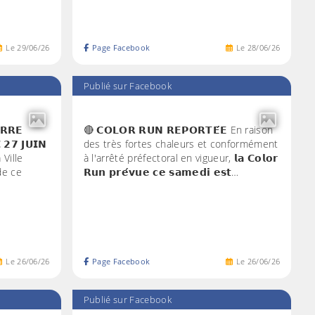
Le
29
/
06
/
26
Page Facebook
Le
28
/
06
/
26
Publié sur Facebook
𝗥𝗥𝗘
🔴 𝗖𝗢𝗟𝗢𝗥 𝗥𝗨𝗡 𝗥𝗘𝗣𝗢𝗥𝗧𝗘́𝗘 En raison
 𝟮𝟳 𝗝𝗨𝗜𝗡
des très fortes chaleurs et conformément
 Ville
à l'arrêté préfectoral en vigueur, 𝗹𝗮 𝗖𝗼𝗹𝗼𝗿
de ce
𝗥𝘂𝗻 𝗽𝗿𝗲́𝘃𝘂𝗲 𝗰𝗲 𝘀𝗮𝗺𝗲𝗱𝗶 𝗲𝘀𝘁…
Le
26
/
06
/
26
Page Facebook
Le
26
/
06
/
26
Publié sur Facebook