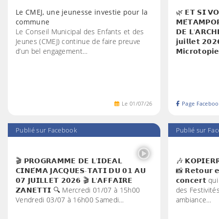
Le CMEJ, une jeunesse investie pour la
🌿 𝗘𝗧 𝗦𝗜 𝗩𝗢
commune
𝗠𝗘́𝗧𝗔𝗠𝗣𝗢
Le Conseil Municipal des Enfants et des
𝗗𝗘 𝗟'𝗔𝗥𝗖𝗛
Jeunes (CMEJ) continue de faire preuve
𝗷𝘂𝗶𝗹𝗹𝗲𝘁 𝟮
d’un bel engagement…
𝗠𝗶𝗰𝗿𝗼𝘁𝗼𝗽𝗶
Le
01
/
07
/
26
Page Faceboo
Publié sur Facebook
Publié sur Fa
🎬 𝗣𝗥𝗢𝗚𝗥𝗔𝗠𝗠𝗘 𝗗𝗘 𝗟'𝗜𝗗𝗘𝗔𝗟
🎶 𝗞𝗢𝗣𝗜𝗘𝗥𝗥
𝗖𝗜𝗡𝗘́𝗠𝗔 𝗝𝗔𝗖𝗤𝗨𝗘𝗦-𝗧𝗔𝗧𝗜 𝗗𝗨 𝟬𝟭 𝗔𝗨
📸 𝗥𝗲𝘁𝗼𝘂𝗿 𝗲
𝟬𝟳 𝗝𝗨𝗜𝗟𝗟𝗘𝗧 𝟮𝟬𝟮𝟲 🎬 𝗟'𝗔𝗙𝗙𝗔𝗜𝗥𝗘
𝗰𝗼𝗻𝗰𝗲𝗿𝘁
𝗭𝗔𝗡𝗘𝗧𝗧𝗜 🔍 Mercredi 01/07 à 15h00
des Festivité
Vendredi 03/07 à 16h00 Samedi…
ambiance…