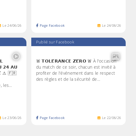
Le
24
/
06
/
26
Page Facebook
Le
24
/
06
/
26
Publié sur Facebook
𝗟
🚨 𝗧𝗢𝗟𝗘́𝗥𝗔𝗡𝗖𝗘 𝗭𝗘́𝗥𝗢 🚨 À l'occasion
𝗨 𝟮𝟰 𝗔𝗨
du match de ce soir, chacun est invité à
𝗘́ ⚠ 🇫🇷
profiter de l'événement dans le respect
des règles et de la sécurité de…
, les…
Le
23
/
06
/
26
Page Facebook
Le
22
/
06
/
26