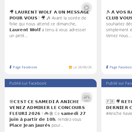
🎥 𝗟𝗔𝗨𝗥𝗘𝗡𝗧 𝗪𝗢𝗟𝗙 𝗔 𝗨𝗡 𝗠𝗘𝗦𝗦𝗔𝗚𝗘
🎾 𝗔̀ 𝗩𝗢𝗦 𝗥
𝗣𝗢𝗨𝗥 𝗩𝗢𝗨𝗦 ! 🎥 🎶 Avant la soirée de
𝗖𝗟𝗨𝗕 𝗩𝗢𝗨
folie qui nous attend ce dimanche,
souhaitez déc
𝗟𝗮𝘂𝗿𝗲𝗻𝘁 𝗪𝗼𝗹𝗳 a tenu à vous adresser
simplement en
un petit…
Venez nous…
Page Facebook
Le
26
/
06
/
26
Page Faceboo
Publié sur Facebook
Publié sur Fa
🌸𝗖’𝗘𝗦𝗧 𝗖𝗘 𝗦𝗔𝗠𝗘𝗗𝗜 𝗔̀ 𝗔𝗡𝗜𝗖𝗛𝗘 :
🇫🇷 🎥 𝗥𝗘𝗧𝗢
𝗩𝗘𝗡𝗘𝗭 𝗔𝗗𝗠𝗜𝗥𝗘𝗥 𝗟𝗘 𝗖𝗢𝗡𝗖𝗢𝗨𝗥𝗦
𝗗𝗘𝗥𝗡𝗜𝗘𝗥 
𝗙𝗟𝗘𝗨𝗥𝗜 𝟮𝟬𝟮𝟲 ! 🚲🌼 Ce 𝘀𝗮𝗺𝗲𝗱𝗶 𝟮𝟳
#Aniche Xavi
𝗷𝘂𝗶𝗻 𝗮̀ 𝗽𝗮𝗿𝘁𝗶𝗿 𝗱𝗲 𝟭𝟬𝗵, rendez-vous
𝗣𝗹𝗮𝗰𝗲 𝗝𝗲𝗮𝗻 𝗝𝗮𝘂𝗿𝗲̀𝘀 pour…