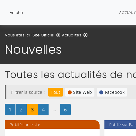
Aniche
ACTUALI
Nouvelles
Vous êtes ici :
Site Officiel
Actualités
Nouvelles
Toutes les actualités de
Filtrer la source :
Tout
Site Web
Facebook
Page
sur 6
Page
sur 6
Page
sur 6
Page
sur 6
…
Page
sur 6
1
2
3
4
6
Publié sur le site
Publié sur Fa