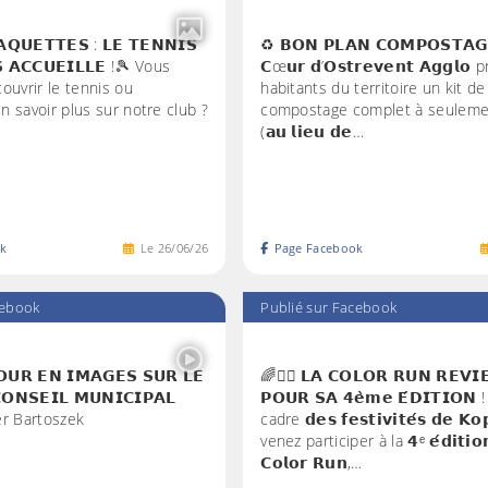
𝗤𝗨𝗘𝗧𝗧𝗘𝗦 : 𝗟𝗘 𝗧𝗘𝗡𝗡𝗜𝗦
♻️ 𝗕𝗢𝗡 𝗣𝗟𝗔𝗡 𝗖𝗢𝗠𝗣𝗢𝗦𝗧𝗔𝗚
 𝗔𝗖𝗖𝗨𝗘𝗜𝗟𝗟𝗘 !🎾 Vous
𝗖œ𝘂𝗿 𝗱’𝗢𝘀𝘁𝗿𝗲𝘃𝗲𝗻𝘁 𝗔𝗴𝗴𝗹
ouvrir le tennis ou
habitants du territoire un kit de
 savoir plus sur notre club ?
compostage complet à seulemen
(𝗮𝘂 𝗹𝗶𝗲𝘂 𝗱𝗲…
k
Le
26
/
06
/
26
Page Facebook
cebook
Publié sur Facebook
𝗨𝗥 𝗘𝗡 𝗜𝗠𝗔𝗚𝗘𝗦 𝗦𝗨𝗥 𝗟𝗘
🌈🏃‍♂️ 𝗟𝗔 𝗖𝗢𝗟𝗢𝗥 𝗥𝗨𝗡 𝗥𝗘𝗩𝗜
𝗢𝗡𝗦𝗘𝗜𝗟 𝗠𝗨𝗡𝗜𝗖𝗜𝗣𝗔𝗟
𝗣𝗢𝗨𝗥 𝗦𝗔 𝟰𝗲̀𝗺𝗲 𝗘́𝗗𝗜𝗧𝗜𝗢𝗡
er Bartoszek
cadre 𝗱𝗲𝘀 𝗳𝗲𝘀𝘁𝗶𝘃𝗶𝘁𝗲́𝘀 𝗱𝗲 𝗞𝗼𝗽
venez participer à la 𝟰ᵉ 𝗲́𝗱𝗶𝘁𝗶𝗼𝗻
𝗖𝗼𝗹𝗼𝗿 𝗥𝘂𝗻,…