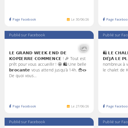
Page Facebook
Le
30
/
06
/
26
Page Faceboo
Publié sur Facebook
Publié sur Fa
𝗟𝗘 𝗚𝗥𝗔𝗡𝗗 𝗪𝗘𝗘𝗞-𝗘𝗡𝗗 𝗗𝗘
🛍️ 𝗟𝗘 𝗖𝗛𝗔𝗟
𝗞𝗢𝗣𝗜𝗘𝗥𝗥𝗘 𝗖𝗢𝗠𝗠𝗘𝗡𝗖𝗘 ! 🎉 Tout est
𝗗𝗘́𝗝𝗔̀ 𝗟𝗘 
prêt pour vous accueillir ! 🤩 🛍️ Une belle
nombreux à v
𝗯𝗿𝗼𝗰𝗮𝗻𝘁𝗲 vous attend jusqu’à 14h. 🍟🌭
le chalet de 
De quoi vous…
Page Facebook
Le
27
/
06
/
26
Page Faceboo
Publié sur Facebook
Publié sur Fa