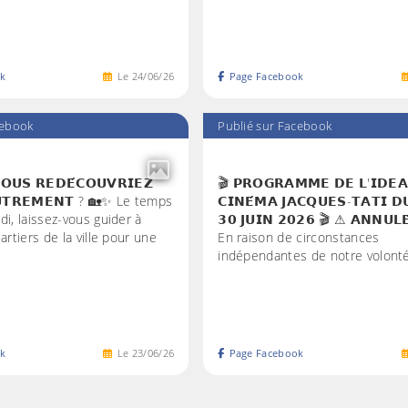
k
Le
24
/
06
/
26
Page Facebook
cebook
Publié sur Facebook
𝗢𝗨𝗦 𝗥𝗘𝗗𝗘́𝗖𝗢𝗨𝗩𝗥𝗜𝗘𝗭
🎬 𝗣𝗥𝗢𝗚𝗥𝗔𝗠𝗠𝗘 𝗗𝗘 𝗟'𝗜𝗗𝗘𝗔
𝗨𝗧𝗥𝗘𝗠𝗘𝗡𝗧 ? 🏡✨ Le temps
𝗖𝗜𝗡𝗘́𝗠𝗔 𝗝𝗔𝗖𝗤𝗨𝗘𝗦-𝗧𝗔𝗧𝗜 𝗗
di, laissez-vous guider à
𝟯𝟬 𝗝𝗨𝗜𝗡 𝟮𝟬𝟮𝟲 🎬 ⚠ 𝗔𝗡𝗡𝗨𝗟
artiers de la ville pour une
En raison de circonstances
indépendantes de notre volonté
k
Le
23
/
06
/
26
Page Facebook