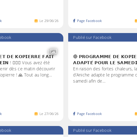
k
Le
29
/
06
/
26
Page Facebook
cebook
Publié sur Facebook
𝗘𝗧 𝗗𝗘 𝗞𝗢𝗣𝗜𝗘𝗥𝗥𝗘 𝗙𝗔𝗜𝗧
🔴 𝗣𝗥𝗢𝗚𝗥𝗔𝗠𝗠𝗘 𝗗𝗘 𝗞𝗢𝗣𝗜𝗘
𝗟𝗘𝗜𝗡 ! 💂🏻‍♂️ Vous avez été
𝗔𝗗𝗔𝗣𝗧𝗘́ 𝗣𝗢𝗨𝗥 𝗟𝗘 𝗦𝗔𝗠𝗘𝗗𝗜
enir dès ce matin découvrir
En raison des fortes chaleurs, la
Kopierre ! 🙏 Tout au long…
d’Aniche adapte le programme 
samedi afin de…
k
Le
27
/
06
/
26
Page Facebook
cebook
Publié sur Facebook