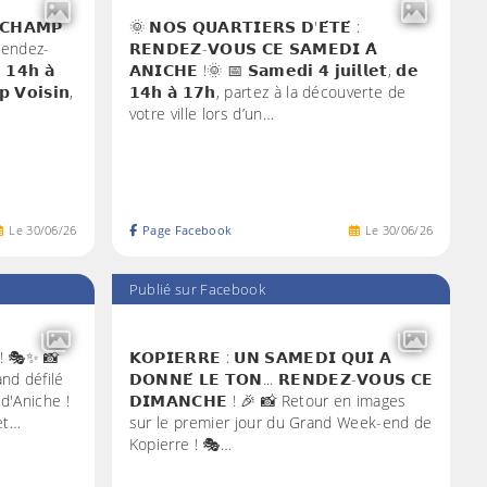
 𝗖𝗛𝗔𝗠𝗣
🌞 𝗡𝗢𝗦 𝗤𝗨𝗔𝗥𝗧𝗜𝗘𝗥𝗦 𝗗'𝗘́𝗧𝗘́ :
 Rendez-
𝗥𝗘𝗡𝗗𝗘𝗭-𝗩𝗢𝗨𝗦 𝗖𝗘 𝗦𝗔𝗠𝗘𝗗𝗜 𝗔̀
 𝟭𝟰𝗵 𝗮̀
𝗔𝗡𝗜𝗖𝗛𝗘 !🌞 📅 𝗦𝗮𝗺𝗲𝗱𝗶 𝟰 𝗷𝘂𝗶𝗹𝗹𝗲𝘁, 𝗱𝗲
𝗩𝗼𝗶𝘀𝗶𝗻,
𝟭𝟰𝗵 𝗮̀ 𝟭𝟳𝗵, partez à la découverte de
votre ville lors d’un…
Le
30
/
06
/
26
Page Facebook
Le
30
/
06
/
26
Publié sur Facebook
́ ! 🎭✨ 📸
𝗞𝗢𝗣𝗜𝗘𝗥𝗥𝗘 : 𝗨𝗡 𝗦𝗔𝗠𝗘𝗗𝗜 𝗤𝗨𝗜 𝗔
rand défilé
𝗗𝗢𝗡𝗡𝗘́ 𝗟𝗘 𝗧𝗢𝗡... 𝗥𝗘𝗡𝗗𝗘𝗭-𝗩𝗢𝗨𝗦 𝗖𝗘
 d'Aniche !
𝗗𝗜𝗠𝗔𝗡𝗖𝗛𝗘 ! 🎉 📸 Retour en images
et…
sur le premier jour du Grand Week-end de
Kopierre ! 🎭…