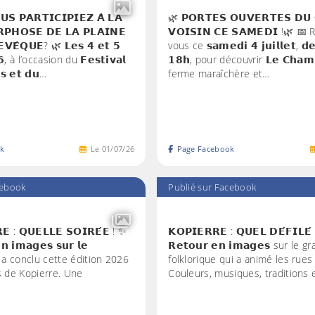
𝗨𝗦 𝗣𝗔𝗥𝗧𝗜𝗖𝗜𝗣𝗜𝗘𝗭 𝗔̀ 𝗟𝗔
🌿 𝗣𝗢𝗥𝗧𝗘𝗦 𝗢𝗨𝗩𝗘𝗥𝗧𝗘𝗦 𝗗𝗨
𝗣𝗛𝗢𝗦𝗘 𝗗𝗘 𝗟𝗔 𝗣𝗟𝗔𝗜𝗡𝗘
𝗩𝗢𝗜𝗦𝗜𝗡 𝗖𝗘 𝗦𝗔𝗠𝗘𝗗𝗜 !🌿 
𝗩𝗘̂𝗤𝗨𝗘? 🌿 𝗟𝗲𝘀 𝟰 𝗲𝘁 𝟱
vous ce 𝘀𝗮𝗺𝗲𝗱𝗶 𝟰 𝗷𝘂𝗶𝗹𝗹𝗲𝘁, 𝗱𝗲
𝟮𝟲, à l’occasion du 𝗙𝗲𝘀𝘁𝗶𝘃𝗮𝗹
𝟭𝟴𝗵, pour découvrir 𝗟𝗲 𝗖𝗵𝗮𝗺𝗽 
𝗲𝘀 𝗲𝘁 𝗱𝘂…
ferme maraîchère et…
k
Le
01
/
07
/
26
Page Facebook
cebook
Publié sur Facebook
𝗘 : 𝗤𝗨𝗘𝗟𝗟𝗘 𝗦𝗢𝗜𝗥𝗘́𝗘 ! ✨
𝗞𝗢𝗣𝗜𝗘𝗥𝗥𝗘 : 𝗤𝗨𝗘𝗟 𝗗𝗘́𝗙𝗜𝗟
𝗻 𝗶𝗺𝗮𝗴𝗲𝘀 𝘀𝘂𝗿 𝗹𝗲
𝗥𝗲𝘁𝗼𝘂𝗿 𝗲𝗻 𝗶𝗺𝗮𝗴𝗲𝘀 sur le g
 qui a conclu cette édition 2026
folklorique qui a animé les rues
s de Kopierre. Une
Couleurs, musiques, traditions 