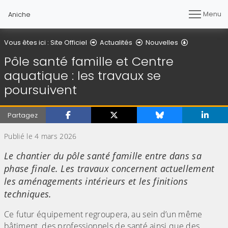
Menu
Aniche
Détail de l'a
Vous êtes ici :
Site Officiel
Actualités
Nouvelles
Pôle santé famille et Centre
aquatique : les travaux se
poursuivent
Partagez
Publié le 4 mars 2026
Le chantier du pôle santé famille entre dans sa
phase finale. Les travaux concernent actuellement
les aménagements intérieurs et les finitions
techniques.
Ce futur équipement regroupera, au sein d’un même
bâtiment, des professionnels de santé ainsi que des