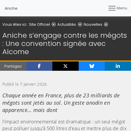
Menu
Aniche
Détail de l'a
Vous êtes ici :
Site Officiel
Actualités
Nouvelles
Aniche s’engage contre les mégots
: Une convention signée avec
Alcome
Partagez
(Cliquez sur l'image pour l'agrandir)
Publié le 7 janvier 2026
Chaque année en France, plus de 23 milliards de
mégots sont jetés au sol. Un geste anodin en
apparence… mais dont
l’impact environnemental est dramatique : un seul mégot
peut polluer jusqu’à 500 litres d’eau et mettre plus de dix