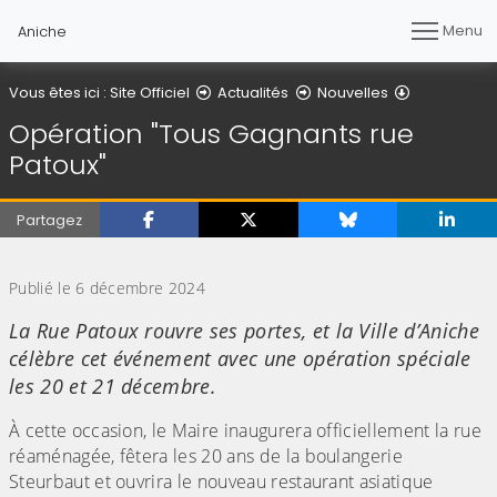
Menu
Aniche
Détail de l'a
Vous êtes ici :
Site Officiel
Actualités
Nouvelles
Opération "Tous Gagnants rue
Patoux"
Partagez
(Cliquez sur l'image pour l'agrandir)
Publié le 6 décembre 2024
La Rue Patoux rouvre ses portes, et la Ville d’Aniche
célèbre cet événement avec une opération spéciale
les 20 et 21 décembre.
À cette occasion, le Maire inaugurera officiellement la rue
réaménagée, fêtera les 20 ans de la boulangerie
Steurbaut et ouvrira le nouveau restaurant asiatique