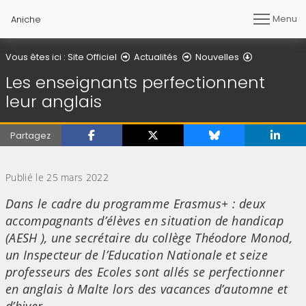
Menu
Aniche
Détail de l'a
Vous êtes ici :
Site Officiel
Actualités
Nouvelles
Les enseignants perfectionnent
leur anglais
Partagez
(Cliquez sur l'image pour l'agrandir)
Publié le 25 mars 2022
Dans le cadre du programme Erasmus+ : deux
accompagnants d’élèves en situation de handicap
(AESH ), une secrétaire du collège Théodore Monod,
un Inspecteur de l’Education Nationale et seize
professeurs des Ecoles sont allés se perfectionner
en anglais à Malte lors des vacances d’automne et