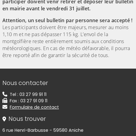
participer doivent venir retirer et déposer leur bulletin
en mairie avant le vendredi 31 juillet.
Attention, un seul bulletin par personne sera accepté !
Les participants doivent être majeurs, mesurer au moins
1,10 m et ne pas dépasser 115 kg. L’envol de la
montgolfière reste entièrement soumis aux conditions
météorologiques. En cas de météo défavorable, il pourra
être reporté afin de garantir la sécurité de tous.
Informations de contact
Nous contacter
Tel : 03 27 99 91 11
Fax : 03 27 91 09 11
Formulaire de contact
Nous trouver
6 rue Henri-Barbusse - 59580 Aniche