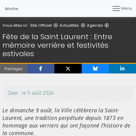
Menu
Aniche
Détail de l'art
Vous êtes ici :
Site Officiel
Actualités
Agenda
Fête de la Saint Laurent : Entre
mémoire verrière et festivités
estivales
Partagez
(Cliquez sur l'image pour l'agrandir)
Date : le 9 août 2026
Le dimanche 9 août, la Ville célèbrera la Saint-
Laurent, une tradition perpétuée depuis 1873 en
hommage aux verriers qui ont façonné l’histoire de
la commune.